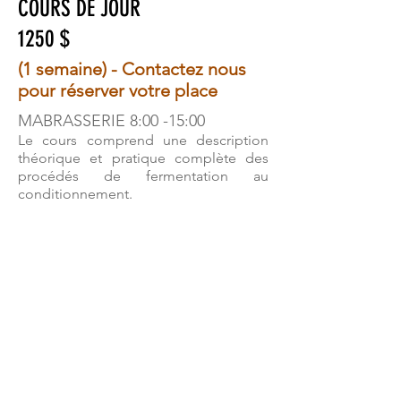
COURS DE JOUR
1250 $
(1 semaine) - Contactez nous
pour réserver votre place
MABRASSERIE 8:00 -15:00
Le cours comprend une description
théorique et pratique complète des
procédés de fermentation au
conditionnement.
Pour en connaître d'avantage sur le
contenu de notre programme, veuillez
consulter le plan de cours en annexe
et pour toutes autres questions veuillez
communiquer avec nous.
Pour réserver le cours, cliquez sur le
bouton
RÉSERVEZ UN COURS
en
haut de la page